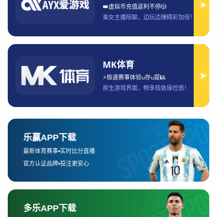
成立于2014年。公司总部位于中国湖南长沙市，拥有一支
充满创造力和激情的团队。我们致力于为客户提供高品
质、创新的产品和解决方案，帮助他们实现更高的生活品
质和工作效率。
球速体育平台
致力于将科技与行业需求结合，推动相关产
业的发展。我们不断进行技术创新与研发，推出符合市场
需求的先进产品。公司拥有先进的生产设备和严格的质量
控制体系，确保产品质量稳定可靠。
作为一家有着丰富经验和创新理念的公司，
球速体育平台
将继续秉承“客户至上，质量第一”的原则，不断提升产品质
量和服务水平，满足客户不同的需求。我们希望通过自身
的努力，为客户提供更优质的产品和服务，为行业的发展
贡献力量！