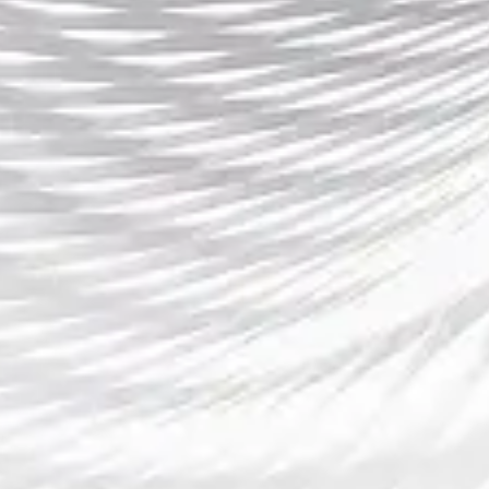
巴塞罗那探秘之旅聚焦城市风情历史文
化与地中海魅力全景呈现精彩
2026-07-13 06:04:52
更多案例内容