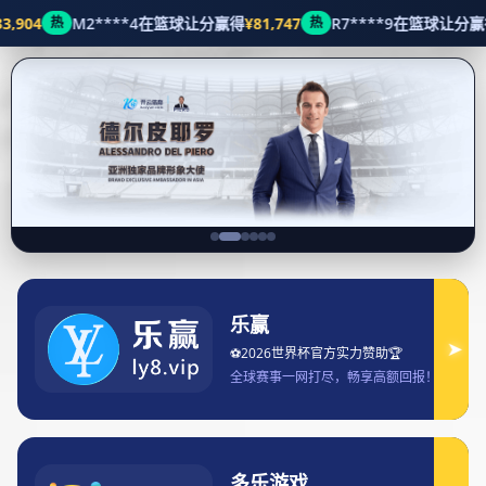
“每一次冲刺，都是对自
我的肯定”
咨询球速体育官网