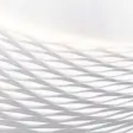
萨拉赫再掀红军锋芒之路从利物浦传奇
到足坛巨星的辉煌篇章续写新篇
2026-07-14 03:19:09