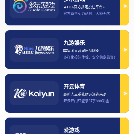
体育赛事教育活动
为观众及选手提供赛前知识讲解和教育活动。
关于球速体育
球速体育平台
是一家专注于创新设备研发和生产的公司，