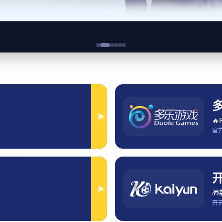
NEWS
首页
2026-07-21 18:48:58