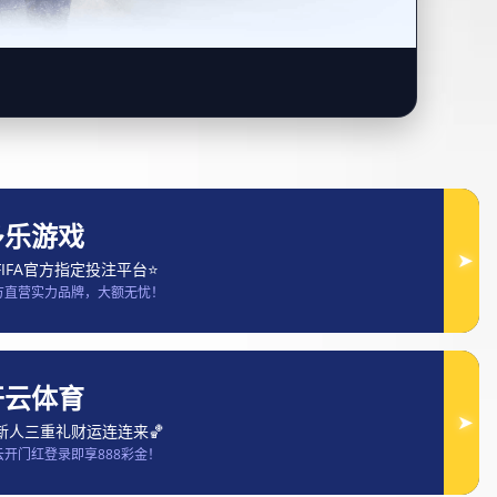
2026-07-20 18:48:00