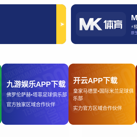
贝林厄姆伤势最新进展揭秘皇马
核心恢复情况与复出时间引关注
重燃期待
2026-07-14 09:33:54