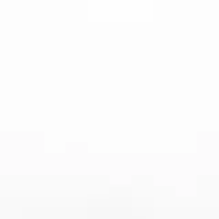
顶盛体育引领数字化体育服务新
趋势打造优质赛事体验平台开启
未来发展篇章
网站地图
订阅我们