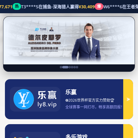
体育资讯
首页
体育资讯
亚投国际引领全球投资新风潮 打造多元化金融平台助力产业升级
亚投国际引领全球投资新风潮 打造多元化金
融平台助力产业升级
123
2026-04-06 20:57:08