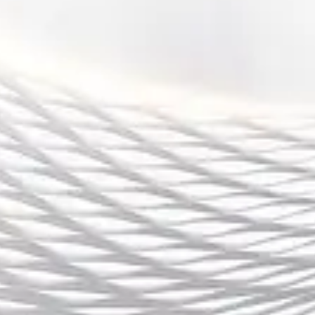
，共同打造内容生态。用户不仅能够观看赛事直播，还能通
内容体验。这种“赛事+娱乐”的模式，正在吸引越来越多年
育文化影响力。用户可以将精彩瞬间、赛事观点以及互动成
效应，推动全民体育娱乐氛围持续升温。
局
限于单一观赛平台的发展定位，而是积极打造更加完整、多
正在向综合性体育娱乐生态迈进。
了赛事直播之外，平台还持续推出体育纪录片、球星专访、
内容层次。多元化内容布局不仅增强用户停留时间，也提升
牌企业以及娱乐机构，共同推动体育产业价值升级。通过跨
成更加开放的产业合作模式，为体育经济注入更多活力。