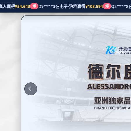
关于球速体育
领先的
产品解决