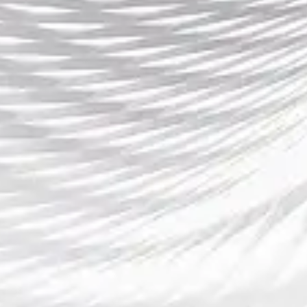
台不断扩展海外市场，通过本地化运营与多语言服务，吸引
G体育也正在逐渐建立起全球化体育娱乐平台形象。
持续发展，CG体育有望进一步推动体育娱乐形式革新。平
娱乐、文化与科技于一体的新型数字体育空间。
2026-05-19 04:07:59