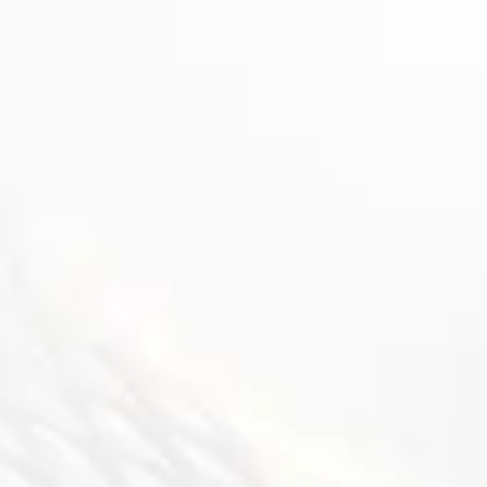
为了提升用户粘性，CG体育还推出了多样化的互动
挑战等玩法，让用户在观看比赛的同时获得更多娱
与度与互动价值。