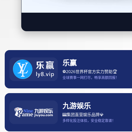
首页
CG体育携手顶级赛事开启全民
135
2026-05-17 04:11:37
在数字化浪潮与体育产业高速融合的背景下，CG体
在全面开启全民沉浸互动观赛娱乐狂欢新时代。通过
式，更让体育娱乐从单一观看逐渐演变为多维互动
篮球巅峰赛事，还是电竞、综合竞技项目，CG体育