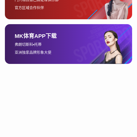
四、赛果趋势预测
从整体趋势来看，这类跨风格对决往往不会出现一边倒的局
面，而是更多依赖临场发挥与细节处理。塞内加尔球队若能
率先取得进球，将极大提升比赛悬念。