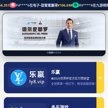
体育资讯
首页
体育资讯
塞内加尔法国杯赛事分析聚焦双方实力对比战术解析与赛果预测全面
前瞻
塞内加尔法国杯赛事分析聚焦双方实力对比
战术解析与赛果预测全面前瞻
49
2026-07-04 17:24:43