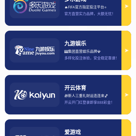
本文围绕塞内加尔球队在法国杯体系中的整体表现展开全面
前瞻分析，以entity["sports_event","Coupe de
France","法国杯足球赛事"]为背景，结合双方在整体实力、
阵容深度、战术体系与临场应变等多个维度进行系统拆解。
文章首先从球队综合实力层面对比入手，分析两队在身体对
抗、技术能力与比赛经验方面的差异；随后深入战术层面，
剖析双方可能采用的攻防策略与阵型变化；接着聚焦关键球
员的状态与作用，评估其对比赛走势的潜在影响；最后从多
维数据与历史规律出发，对比赛结果进行理性预测。通过全
方位、多角度的分析，力求为读者呈现一场逻辑清晰、内容
完整的赛前深度解读，帮助理解这场跨区域背景下的杯赛对
决可能呈现出的复杂局面与胜负关键。
一、整体实力对比
从整体实力来看，塞内加尔球队通常以身体素质出众、对抗
能力强而著称，这种风格在面对法国杯中技术型球队时往往
形成鲜明对比。其球员在速度与冲击力方面具备天然优势，