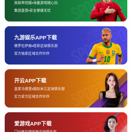
联盟赛事的庞大吸引力。
今年的赛事门票不仅在线上平台销售，还新增了线下实体票
的发售渠道。通过与多个大型零售商和电竞专卖店的合作，
门票的发售覆盖面得到了大幅提升。这使得更多的玩家和观
众能够参与到这场年度赛事中来，进一步提升了赛事的公众
参与度。
此外，今年的赛事门票不仅仅是单纯的入场券，还包括了
VIP观赛体验、定制纪念品等增值服务。这些附加值的内
容，进一步提高了门票的吸引力。很多玩家和粉丝为了获得
最佳的观赛体验，选择了购买高价位的VIP票，享受更加独
特的赛事现场体验。
3、玩家与观众的参与体验
作为赛事的核心，玩家与观众的参与体验是评判一场赛事成
功与否的重要标准。今年的元旦赛事，除了传统的赛事直
播，还大力提升了现场观赛的互动性和观赏性。在比赛过程
中，现场观众不仅可以通过大屏幕实时查看比赛数据，还能