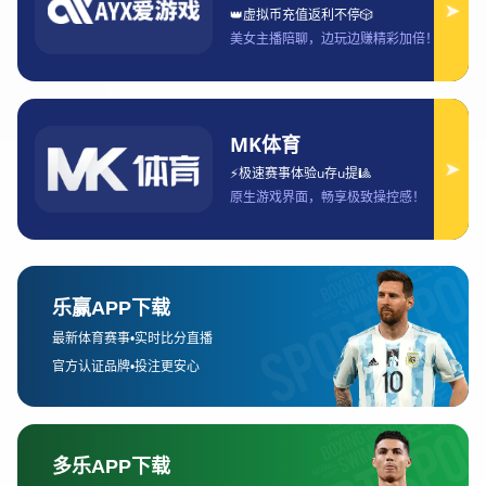
元旦赛事的开赛，标志着新一年电竞竞技的开始。赛季中的
顶级战队将参与激烈的对决，争夺年度最高荣誉。这一赛事
的举办，不仅吸引了大量游戏玩家，还成为了媒体关注的焦
点。无论是赛事的直播观看，还是社交平台上的话题讨论，
都能看到大量的电竞爱好者参与其中，展现了赛事巨大的社
会影响力。
在电竞行业快速发展的今天，元旦赛事也承载了更多的商业
价值。品牌赞助商、赛事组织方以及直播平台等多方合作伙
伴，都在这一赛事中找到了丰富的商业机会。这不仅让赛事
本身的内容更加丰富多彩，也让赛事的组织和管理更加专业
化和商业化，进一步推动了电竞产业的发展。
2、赛事门票销售火爆情况
随着赛事的临近，元旦赛事的门票开始火热开售。根据统计
数据，门票的销售速度远超预期。许多电竞迷在售票一开始
便纷纷抢购，门票几乎一售而空，部分热门场次的门票在开
售几分钟内便告罄。这个火爆的销售场面，充分证明了英雄