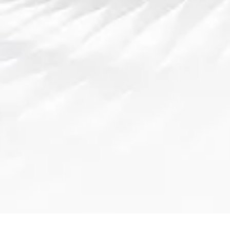
关于球速体育
项目展示
体育资讯
服务宗旨
咨询球速体育官网
导航
关于球速体育
项目展示
体育资讯
服务宗旨
咨询球速体育官网