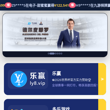
项目展示
首页
项目展示
英雄联盟元旦赛事门票火热开售 快来抢先体验年度精彩对决
英雄联盟元旦赛事门票火热开售 快来抢先体
验年度精彩对决
186
2026-01-21 15:14:17