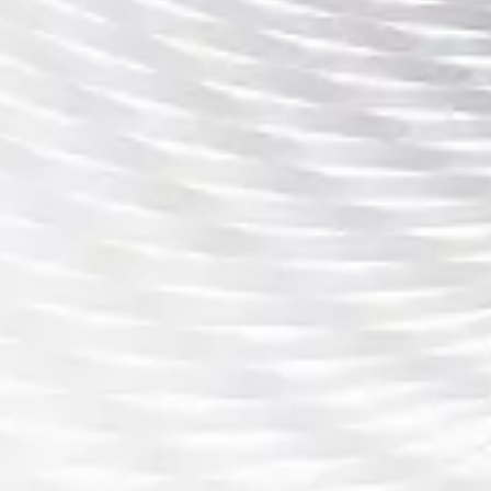
以五大联赛为核心解析欧洲足球
格局与豪门争霸新趋势与未来趋
势
导航
关于球速体育
服务宗旨
项目展示
咨询球速体育官网
体育资讯