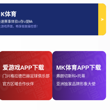
关于球速体育
项目展示
体育资讯
服务宗旨
咨询球速体育官网