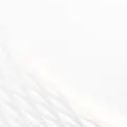
趋于均衡状态。
4、赛前情报资
赛前情报是影响盘口末端走势的重要变量，包括球
往往会在短时间内引发市场波动。
资金流向则是盘口变化的直接驱动力，大额投注集
散风险，从而形成动态平衡。
球速体育
在哥伦比亚与欧协联相关对阵中，由于时差与信息
易出现剧烈波动。
此外，市场情绪也会通过社交媒体与分析平台扩散
收敛。
总结：