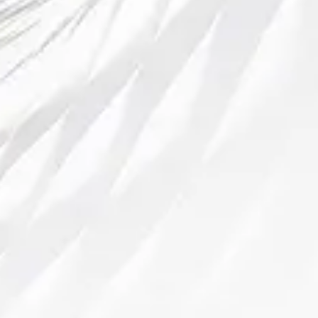
的邮箱.
最新咨询和优惠哦!
 E-mail
SUBSCRIBE