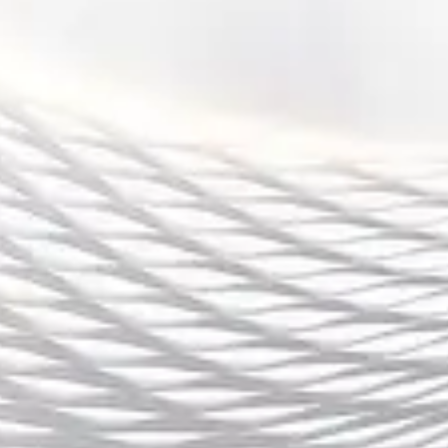
持，帮助用户解决在观看过程中可能遇到的任何问题。这对
于用户来说是非常重要的保障，尤其是在赛事直播过程中遇
到技术故障时，及时的客服支持能够快速恢复观看体验。
总结：
综上所述，选择一个优秀的德甲赛事直播平台，除了要考虑
平台的版权、内容丰富性外，直播质量和用户体验也是不可
忽视的重要因素。通过高清画质和流畅的直播技术，用户可
以享受更加身临其境的观看体验，而互动功能的加入则进一
步提升了观赛的乐趣。最后，平台的安全性保障和隐私保
护，确保了用户在享受精彩赛事的同时，也能安心使用平
台。
球速体育官网
随着科技的不断发展，未来德甲赛事直播平台必定会在画
质、流畅性和互动性上不断创新，为球迷们带来更加完美的
观看体验。因此，选择一个适合自己的直播平台，能够让你
在德甲赛场上，时刻享受极速、高清的观赛乐趣。