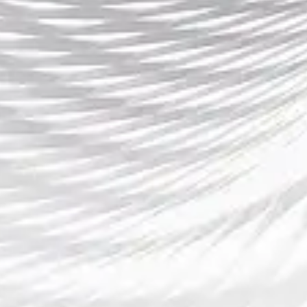
如何观看DOTA2联赛直播并获取最佳观赛体验的
全攻略
2025-10-03 14:57:12
如何退德甲门票及退款流程详解注意事项和解决
方案
2025-10-06 19:13:56
Search the blog...
导航