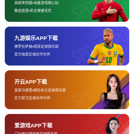
来越多的直播平台开始提供4K超高清画质的赛事直播。相比
传统的720p或1080p画质，4K画质能够展现更加细腻的细
节，包括球员的每一次动作、比赛中的战术布置以及球场上
的每一细微变化，极大地提升了观看的沉浸感。
其次，平台的加载速度与画质稳定性同样重要。尤其在德甲
这种快节奏的比赛中，如果画质无法快速加载，或在观看过
程中发生卡顿，将极大地影响观赛体验。因此，选择一个技
术实力强大的平台，在直播时能够保证画质清晰且流畅至关
重要。
此外，直播平台还应当具备自适应技术，即根据用户的网络
带宽自动调整画质，确保在不同网络环境下依旧能够享受较
为流畅的直播体验。这对于互联网速度不稳定的用户尤为重
要。
3、观看体验的优化与互动功
能
现代的直播平台不仅仅提供基本的比赛观看功能，许多平台