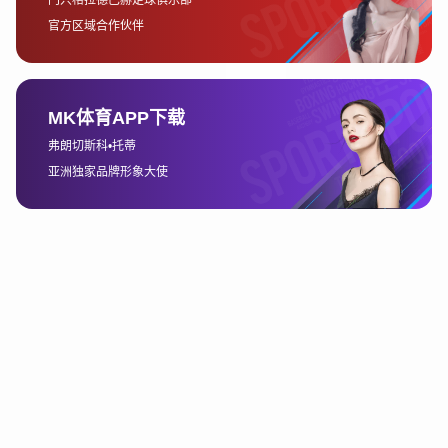
另外，退票的退款方式也是需要注意的地方。不同的票务平
台和俱乐部可能会有不同的退款方式。大部分情况下，退款
会退回至购票时的支付账户，但有些情况下可能需要提供额
外的信息，甚至可能通过其他渠道进行退款。
4、常见问题及解决方案
在德甲门票退票的过程中，球迷可能会遇到各种问题。最常
见的问题之一是退款金额与预期不符。这种情况通常是由于
票务平台或俱乐部在退票时扣除了一定的手续费，导致退款
金额比原价少。遇到这种情况时，球迷可以先仔细阅读退票
政策，确认手续费是否在规定范围内。
另外，如果球迷在提交退票申请后，未能及时收到退款，可
能是由于平台处理的延迟或其他原因。此时，球迷应通过客
服进行查询，并提供相关购票信息，尽量通过官方途径解决
问题。若平台未能按时退款，球迷也可以考虑投诉或通过消